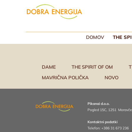
DOMOV
THE SP
DAME
THE SPIRIT OF OM
T
MAVRIČNA POLIČKA
NOVO
Pikanai d.o.o.
Pogled 15C, 1251 Moravče
Kontaktni podatki
Telefon:
+386 31 673 236