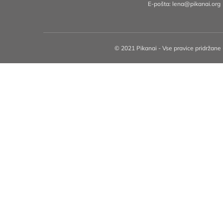
E-pošta:
lena@pikanai.org
© 2021 Pikanai - Vse pravice pridržane -