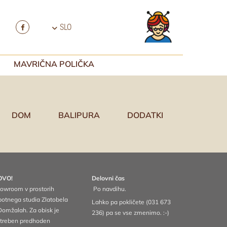
SLO
MAVRIČNA POLIČKA
DOM
BALIPURA
DODATKI
OVO!
Delovni čas
owroom v prostorih
Po navdihu.
potnega studia Zlatobela
Lahko pa pokličete (
031 673
Domžalah. Za obisk je
236
) pa se vse zmenimo. :-)
treben predhoden