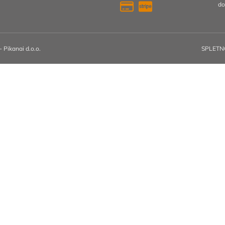
do
 Pikanai d.o.o.
SPLETN