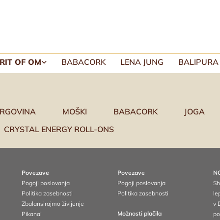
IRIT OF OM
BABACORK
LENA JUNG
BALIPURA
RGOVINA
MOŠKI
BABACORK
JOGA
CRYSTAL ENERGY ROLL-ONS
Povezave
Povezave
N
Pogoji poslovanja
Pogoji poslovanja
Sh
Politika zasebnosti
Politika zasebnosti
le
Zbalansirajmo življenje
v 
Možnosti plačila
Pikanai
po