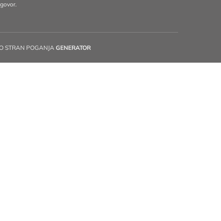
govor.
O STRAN POGANJA
GENERATOR