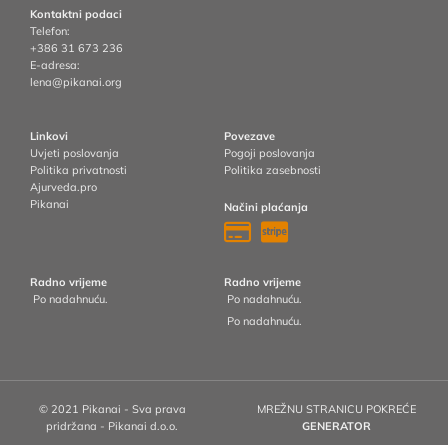
Kontaktni podaci
Telefon:
+386 31 673 236
E-adresa:
lena@pikanai.org
Linkovi
Povezave
Uvjeti poslovanja
Pogoji poslovanja
Politika privatnosti
Politika zasebnosti
Ajurveda.pro
Pikanai
Načini plaćanja
Radno vrijeme
Radno vrijeme
Po nadahnuću.
Po nadahnuću.
Po nadahnuću.
© 2021 Pikanai - Sva prava
MREŽNU STRANICU POKREĆE
pridržana - Pikanai d.o.o.
GENERATOR