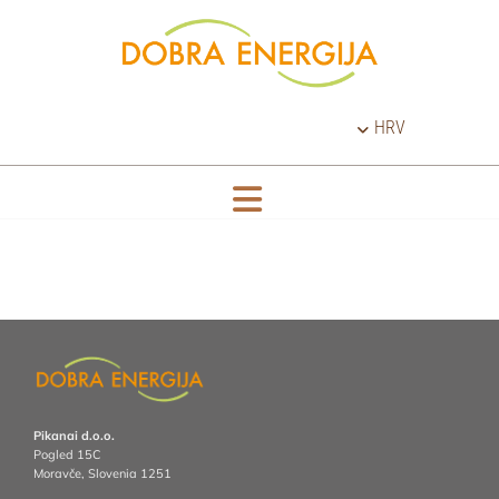
HRV
Pikanai d.o.o.
Pogled 15C
Moravče, Slovenia
1251