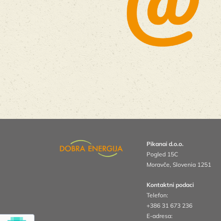
Pikanai d.o.o.
Pogled 15C
Moravče, Slovenia
1251
Kontaktni podaci
Telefon:
+386 31 673 236
E-adresa: