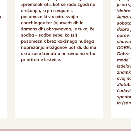
»premalokrat«, kot se rado zgodi na
je na 
srečanjih, ki jih izvajam s
'dobra
posamezniki v okviru svojih
a
Alma, 
coachingov ter (ajurvedskih in
soboto
šamanskih) obravnavah, je tukaj že
dobro 
sodba – sodba sebe, ko (si)
a
odrov,
posameznik brez kakšnega hudega
showro
naprezanja možganov potrdi, da mu
DOBRA
skrb zase trenutno ni ravno na vrhu
Dobre 
prioritetne lestvice.
mode' 
izdela
znamke
svoj n
Zlatob
čudovi
spodbu
in (sa