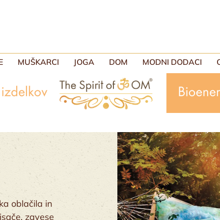
E
MUŠKARCI
JOGA
DOM
MODNI DODACI
ka oblačila in
isače, zavese