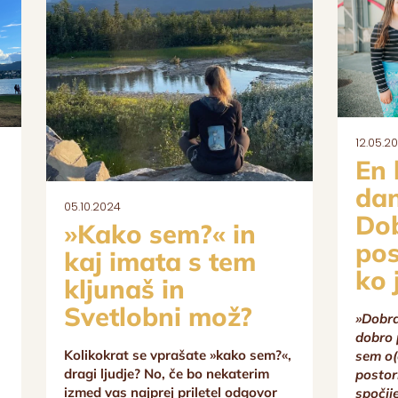
12.05.2
En 
dan
05.10.2024
Dob
»Kako sem?« in
pos
kaj imata s tem
ko 
kljunaš in
Svetlobni mož?
»Dobra
dobro 
Kolikokrat se vprašate »kako sem?«,
sem o(d
dragi ljudje? No, če bo nekaterim
postor
izmed vas najprej priletel odgovor
spočij