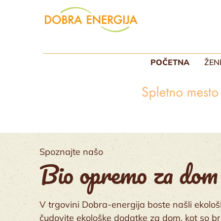
POČETNA
ŽEN
Spoznajte našo
Bio opremo za dom
V trgovini Dobra-energija boste našli ekološ
čudovite ekološke dodatke za dom, kot so br