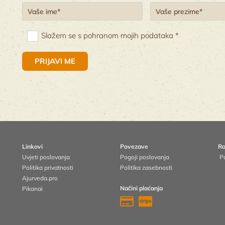
Slažem se s pohranom mojih podataka *
Linkovi
Povezave
Ra
Uvjeti poslovanja
Pogoji poslovanja
Po
Politika privatnosti
Politika zasebnosti
Ajurveda.pro
Načini plaćanja
Pikanai