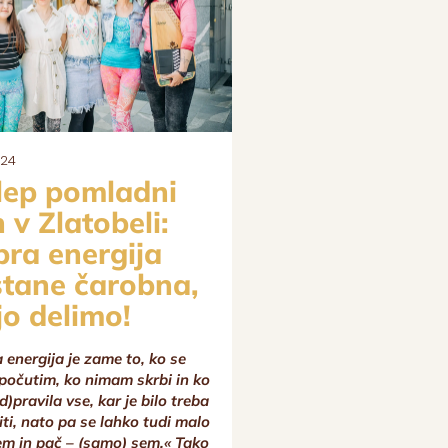
024
11.02.2024
lep pomladni
(SAMO)LJ
 v Zlatobeli:
Konceptu ljubezni je s
ra energija
nemogoče določiti defi
tane čarobna,
manj ga opredeliti kot
čeravno si marsikdo to
jo delimo!
zoženem razumevanj
besede. Ljubezen kot p
 energija je zame to, ko se
opredeljuje eno od čus
počutim, ko nimam skrbi in ko
besede, kot prenosnika
)pravila vse, kar je bilo treba
svojem zvenu spomin n
iti, nato pa se lahko tudi malo
nam ga je že nekoč pr
em in pač – (samo) sem.« Tako
ljubezen, kot torej čus