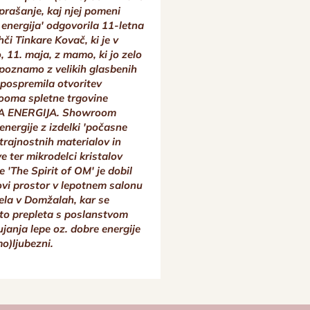
vprašanje, kaj njej pomeni
čutenje, jo sicer lah
 energija' odgovorila 11-letna
podobno, a v celotnem
hči Tinkare Kovač, ki je v
ga (ljubezen) zaobjema
, 11. maja, z mamo, ki jo zelo
poznamo z velikih glasbenih
 pospremila otvoritev
oma spletne trgovine
 ENERGIJA. Showroom
energije z izdelki 'počasne
trajnostnih materialov in
ve ter mikrodelci kristalov
 'The Spirit of OM' je dobil
ovi prostor v lepotnem salonu
ela v Domžalah, kar se
to prepleta s poslanstvom
janja lepe oz. dobre energije
mo)ljubezni.